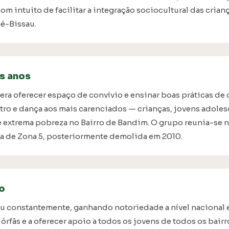
om intuito de facilitar a integração sociocultural das crian
é-Bissau.
s anos
era oferecer espaço de convívio e ensinar boas práticas de 
atro e dança aos mais carenciados — crianças, jovens adole
e extrema pobreza no Bairro de Bandim. O grupo reunia-se n
a de Zona 5, posteriormente demolida em 2010.
o
u constantemente, ganhando notoriedade a nível nacional e
 órfãs e a oferecer apoio a todos os jovens de todos os bairr