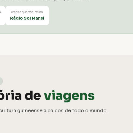
s
Terças e quartas-feiras
Rádio Sol Mansi
ória de
viagens
a cultura guineense a palcos de todo o mundo.