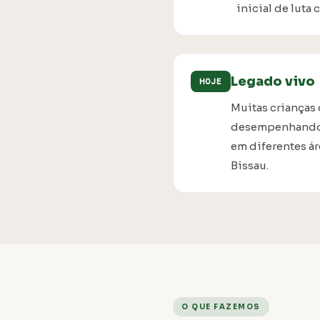
inicial de luta
Legado vivo
HOJE
Muitas crianças
desempenhando f
em diferentes á
Bissau.
O QUE FAZEMOS