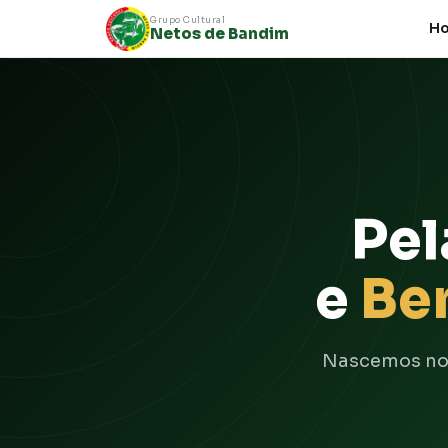
Grupo Cultural
H
Netos de Bandim
Pel
e
Be
Nascemos no 