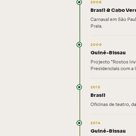
2008
Brasil & Cabo Ve
Carnaval em São Paul
Praia.
2009
Guiné-Bissau
Projecto "Rostos Inv
Presidenciais com a
2013
Brasil
Oficinas de teatro, 
2014
Guiné-Bissau