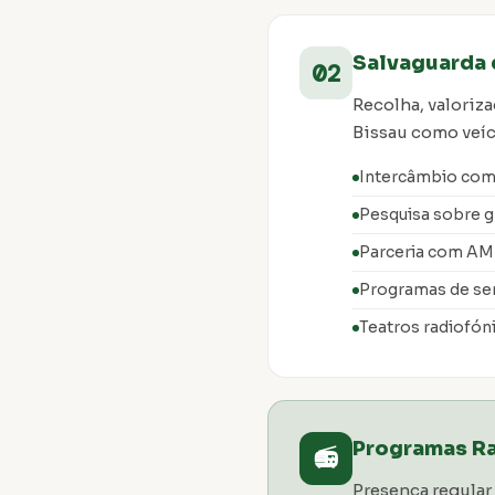
Salvaguarda 
02
Recolha, valoriza
Bissau como veíc
Intercâmbio com 
Pesquisa sobre g
Parceria com AM
Programas de sen
Teatros radiofó
Programas R
📻
Presença regula