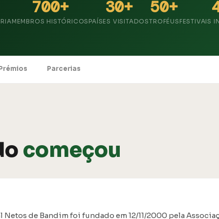
700+
30+
50+
RIA
MEMBROS HISTÓRICOS
PAÍSES VISITADOS
TROFÉUS
FESTIVAIS 
Prémios
Parcerias
do
começou
l Netos de Bandim foi fundado em 12/11/2000 pela Associa