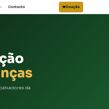
Contacto
Doação
ação
anças
baixadores da