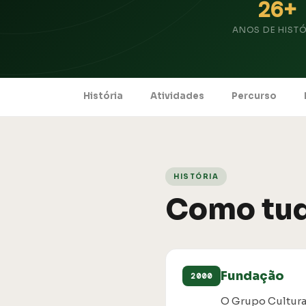
26+
ANOS DE HISTÓ
História
Atividades
Percurso
HISTÓRIA
Como tu
Fundação
2000
O Grupo Cultura