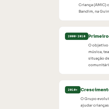
Criança (AMIC) c
Bandim, na Guin
Primeiro
2000-2010
O objetivo 
música, te
situação d
comunitári
Cresciment
2010+
O Grupo evolui
ajudar crianças